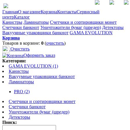
Главная
О магазине
Корзина
Контакты
Сервисный
центр
Каталог
Канистры
Ламинаторы
Счетчики и сортировщики монет
Счетчики банкнот
Уничтожители бумаг (шредер)
Детекторы
Вакуумные упаковщики банкнот
GAMA EVOLUTION
Корзина
Товаров в корзине:
0
(
очистить
)
Очистить
Оформить заказ
Категории:
GAMA EVOLUTION (1)
Канистры
Вакуумные упаковщики банкнот
Ламинаторы
PRO (2)
Счетчики и сортировщики монет
Счетчики банкнот
Уничтожители бумаг (шредер)
Детекторы
Поиск: