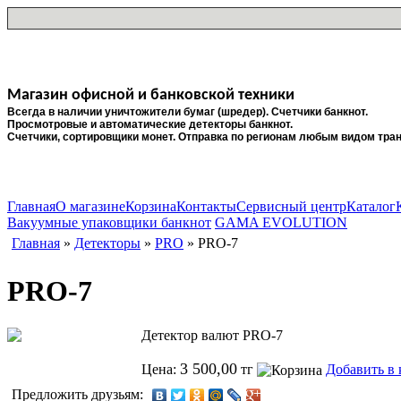
Магазин офисной и банковской техники
Всегда в наличии уничтожители бумаг (шредер). Счетчики банкнот.
Просмотровые и автоматические детекторы банкнот.
Счетчики, сортировщики монет.
Отправка по регионам любым видом тран
Главная
О магазине
Корзина
Контакты
Сервисный центр
Каталог
Вакуумные упаковщики банкнот
GAMA EVOLUTION
Главная
»
Детекторы
»
PRO
» PRO-7
PRO-7
Детектор валют PRO-7
3 500,00
Цена:
тг
Добавить в 
Предложить друзьям: